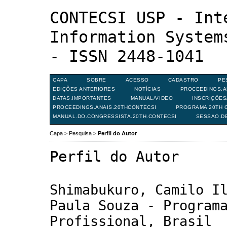
CONTECSI USP - Int
Information System
- ISSN 2448-1041
CAPA
SOBRE
ACESSO
CADASTRO
PE
EDIÇÕES ANTERIORES
NOTÍCIAS
PROCEEDINGS.A
DATAS.IMPORTANTES
MANUAL/VIDEO
INSCRIÇÕE
PROCEEDINGS.ANAIS.20THCONTECSI
PROGRAMA 20TH C
MANUAL.DO.CONGRESSISTA.20TH.CONTECSI
SESSAO.D
Capa
>
Pesquisa
>
Perfil do Autor
Perfil do Autor
Shimabukuro, Camilo I
Paula Souza - Program
Profissional, Brasil