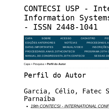
CONTECSI USP - Int
Information System
- ISSN 2448-1041
CAPA
SOBRE
ACESSO
CADASTRO
PE
EDIÇÕES ANTERIORES
NOTÍCIAS
PROCEEDINGS.A
DATAS.IMPORTANTES
MANUAL/VIDEO
INSCRIÇÕE
PROCEEDINGS.ANAIS.20THCONTECSI
PROGRAMA 20TH C
MANUAL.DO.CONGRESSISTA.20TH.CONTECSI
SESSAO.D
Capa
>
Pesquisa
>
Perfil do Autor
Perfil do Autor
Garcia, Célio, Fatec 
Parnaíba
19th CONTECSI - INTERNATIONAL CO