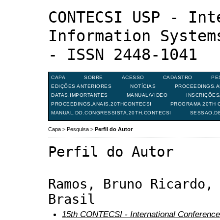
CONTECSI USP - Int
Information System
- ISSN 2448-1041
CAPA
SOBRE
ACESSO
CADASTRO
PE
EDIÇÕES ANTERIORES
NOTÍCIAS
PROCEEDINGS.A
DATAS.IMPORTANTES
MANUAL/VIDEO
INSCRIÇÕE
PROCEEDINGS.ANAIS.20THCONTECSI
PROGRAMA 20TH C
MANUAL.DO.CONGRESSISTA.20TH.CONTECSI
SESSAO.D
Capa
>
Pesquisa
>
Perfil do Autor
Perfil do Autor
Ramos, Bruno Ricardo,
Brasil
15th CONTECSI - International Conference