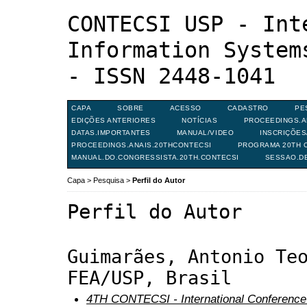
CONTECSI USP - Int
Information System
- ISSN 2448-1041
CAPA
SOBRE
ACESSO
CADASTRO
PE
EDIÇÕES ANTERIORES
NOTÍCIAS
PROCEEDINGS.A
DATAS.IMPORTANTES
MANUAL/VIDEO
INSCRIÇÕE
PROCEEDINGS.ANAIS.20THCONTECSI
PROGRAMA 20TH C
MANUAL.DO.CONGRESSISTA.20TH.CONTECSI
SESSAO.D
Capa
>
Pesquisa
>
Perfil do Autor
Perfil do Autor
Guimarães, Antonio Te
FEA/USP, Brasil
4TH CONTECSI - International Conference