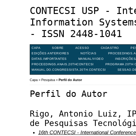
CONTECSI USP - Int
Information System
- ISSN 2448-1041
CAPA
SOBRE
ACESSO
CADASTRO
PE
EDIÇÕES ANTERIORES
NOTÍCIAS
PROCEEDINGS.A
DATAS.IMPORTANTES
MANUAL/VIDEO
INSCRIÇÕE
PROCEEDINGS.ANAIS.20THCONTECSI
PROGRAMA 20TH C
MANUAL.DO.CONGRESSISTA.20TH.CONTECSI
SESSAO.D
Capa
>
Pesquisa
>
Perfil do Autor
Perfil do Autor
Rigo, Antonio Luiz, I
de Pesquisas Tecnológ
16th CONTECSI - International Conference