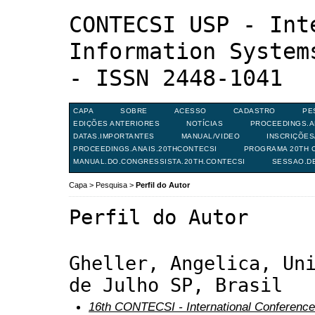
CONTECSI USP - Int
Information System
- ISSN 2448-1041
CAPA
SOBRE
ACESSO
CADASTRO
PE
EDIÇÕES ANTERIORES
NOTÍCIAS
PROCEEDINGS.A
DATAS.IMPORTANTES
MANUAL/VIDEO
INSCRIÇÕE
PROCEEDINGS.ANAIS.20THCONTECSI
PROGRAMA 20TH C
MANUAL.DO.CONGRESSISTA.20TH.CONTECSI
SESSAO.D
Capa
>
Pesquisa
>
Perfil do Autor
Perfil do Autor
Gheller, Angelica, Un
de Julho SP, Brasil
16th CONTECSI - International Conference