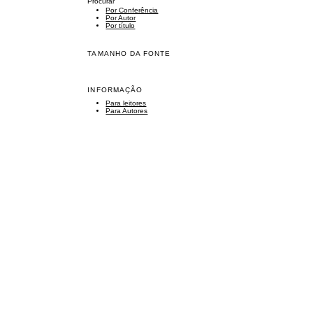
Procurar
Por Conferência
Por Autor
Por título
TAMANHO DA FONTE
INFORMAÇÃO
Para leitores
Para Autores