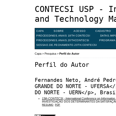
CONTECSI USP - I
and Technology M
CAPA
SOBRE
ACESSO
CADASTRO
PROCEEDINGS.ANAIS 18TH CONTECSI
DATAS.IMP
PROCEEDINGS.ANAIS.20THCONTECSI
PROGRAMA 
SESSAO.DE.FECHAMENTO.20TH.CONTECSI
Capa
>
Pesquisa
>
Perfil do Autor
Perfil do Autor
Fernandes Neto, André Pedr
GRANDE DO NORTE - UFERSA</
DO NORTE - UERN</p>, Brasi
13th CONTECSI - International Conference on Informati
INVESTIGAÇÃO DOS DETERMINANTES DA SATISFAÇÃO
RESUMO
PDF