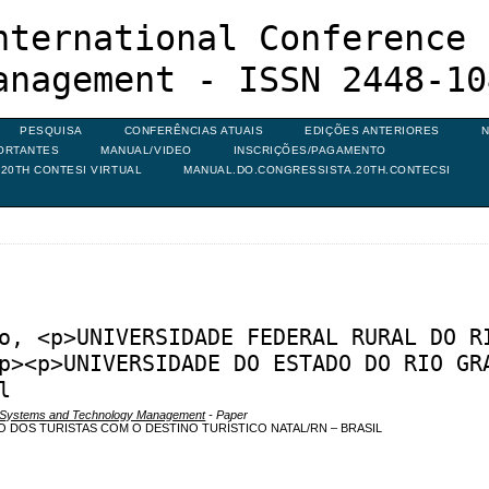
nternational Conference 
anagement - ISSN 2448-10
PESQUISA
CONFERÊNCIAS ATUAIS
EDIÇÕES ANTERIORES
N
ORTANTES
MANUAL/VIDEO
INSCRIÇÕES/PAGAMENTO
20TH CONTESI VIRTUAL
MANUAL.DO.CONGRESSISTA.20TH.CONTECSI
o, <p>UNIVERSIDADE FEDERAL RURAL DO R
p><p>UNIVERSIDADE DO ESTADO DO RIO GR
l
on Systems and Technology Management
- Paper
 DOS TURISTAS COM O DESTINO TURÍSTICO NATAL/RN – BRASIL