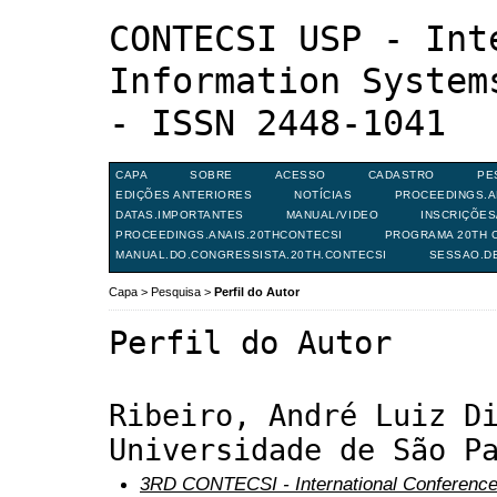
CONTECSI USP - Int
Information System
- ISSN 2448-1041
CAPA
SOBRE
ACESSO
CADASTRO
PE
EDIÇÕES ANTERIORES
NOTÍCIAS
PROCEEDINGS.A
DATAS.IMPORTANTES
MANUAL/VIDEO
INSCRIÇÕE
PROCEEDINGS.ANAIS.20THCONTECSI
PROGRAMA 20TH C
MANUAL.DO.CONGRESSISTA.20TH.CONTECSI
SESSAO.D
Capa
>
Pesquisa
>
Perfil do Autor
Perfil do Autor
Ribeiro, André Luiz D
Universidade de São P
3RD CONTECSI - International Conference