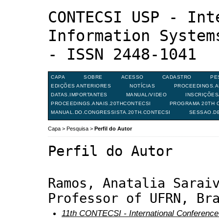
CONTECSI USP - Int
Information System
- ISSN 2448-1041
CAPA
SOBRE
ACESSO
CADASTRO
PE
EDIÇÕES ANTERIORES
NOTÍCIAS
PROCEEDINGS.A
DATAS.IMPORTANTES
MANUAL/VIDEO
INSCRIÇÕE
PROCEEDINGS.ANAIS.20THCONTECSI
PROGRAMA 20TH C
MANUAL.DO.CONGRESSISTA.20TH.CONTECSI
SESSAO.D
Capa
>
Pesquisa
>
Perfil do Autor
Perfil do Autor
Ramos, Anatalia Sarai
Professor of UFRN, Br
11th CONTECSI - International Conference