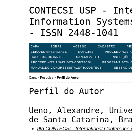
CONTECSI USP - Int
Information System
- ISSN 2448-1041
CAPA
SOBRE
ACESSO
CADASTRO
PE
EDIÇÕES ANTERIORES
NOTÍCIAS
PROCEEDINGS.A
DATAS.IMPORTANTES
MANUAL/VIDEO
INSCRIÇÕE
PROCEEDINGS.ANAIS.20THCONTECSI
PROGRAMA 20TH C
MANUAL.DO.CONGRESSISTA.20TH.CONTECSI
SESSAO.D
Capa
>
Pesquisa
>
Perfil do Autor
Perfil do Autor
Ueno, Alexandre, Univ
de Santa Catarina, Br
9th CONTECSI - International Conference 