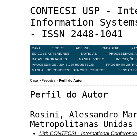
CONTECSI USP - Int
Information System
- ISSN 2448-1041
CAPA
SOBRE
ACESSO
CADASTRO
PE
EDIÇÕES ANTERIORES
NOTÍCIAS
PROCEEDINGS.A
DATAS.IMPORTANTES
MANUAL/VIDEO
INSCRIÇÕE
PROCEEDINGS.ANAIS.20THCONTECSI
PROGRAMA 20TH C
MANUAL.DO.CONGRESSISTA.20TH.CONTECSI
SESSAO.D
Capa
>
Pesquisa
>
Perfil do Autor
Perfil do Autor
Rosini, Alessandro Ma
Metropolitanas Unidas
12th CONTECSI - International Conference