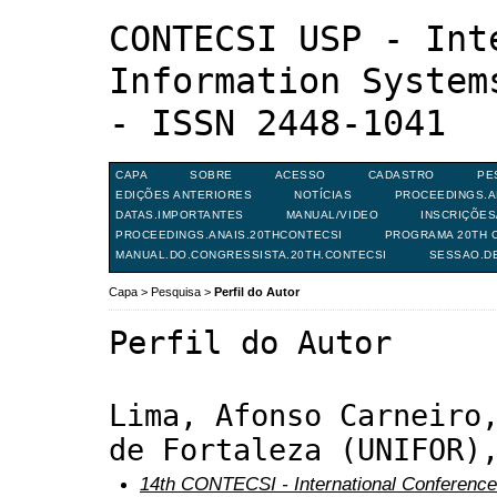
CONTECSI USP - Int
Information System
- ISSN 2448-1041
CAPA
SOBRE
ACESSO
CADASTRO
PE
EDIÇÕES ANTERIORES
NOTÍCIAS
PROCEEDINGS.A
DATAS.IMPORTANTES
MANUAL/VIDEO
INSCRIÇÕE
PROCEEDINGS.ANAIS.20THCONTECSI
PROGRAMA 20TH C
MANUAL.DO.CONGRESSISTA.20TH.CONTECSI
SESSAO.D
Capa
>
Pesquisa
>
Perfil do Autor
Perfil do Autor
Lima, Afonso Carneiro
de Fortaleza (UNIFOR)
14th CONTECSI - International Conference