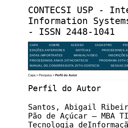
CONTECSI USP - Int
Information System
- ISSN 2448-1041
CAPA
SOBRE
ACESSO
CADASTRO
PE
EDIÇÕES ANTERIORES
NOTÍCIAS
PROCEEDINGS.A
DATAS.IMPORTANTES
MANUAL/VIDEO
INSCRIÇÕE
PROCEEDINGS.ANAIS.20THCONTECSI
PROGRAMA 20TH C
MANUAL.DO.CONGRESSISTA.20TH.CONTECSI
SESSAO.D
Capa
>
Pesquisa
>
Perfil do Autor
Perfil do Autor
Santos, Abigail Ribei
Pão de Açúcar – MBA T
Tecnologia deInformaç