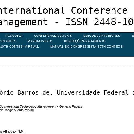
nternational Conference 
anagement - ISSN 2448-10
PESQUISA
CONFERÊNCIAS ATUAIS
EDIÇÕES ANTERIORES
N
ORTANTES
MANUAL/VIDEO
INSCRIÇÕES/PAGAMENTO
20TH CONTESI VIRTUAL
MANUAL.DO.CONGRESSISTA.20TH.CONTECSI
ório Barros de, Universidade Federal 
n Systems and Technology Management
- General Papers
h the usage of data mining
 Attribution 3.0
.