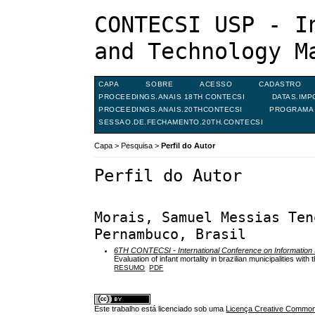
CONTECSI USP - I
and Technology M
CAPA
SOBRE
ACESSO
CADASTRO
PROCEEDINGS.ANAIS 18TH CONTECSI
DATAS.IMP
PROCEEDINGS.ANAIS.20THCONTECSI
PROGRAMA 
SESSAO.DE.FECHAMENTO.20TH.CONTECSI
Capa
>
Pesquisa
>
Perfil do Autor
Perfil do Autor
Morais, Samuel Messias Ten
Pernambuco, Brasil
6TH CONTECSI - International Conference on Informatio
Evaluation of infant mortality in brazilian municipalities wit
RESUMO
PDF
Este trabalho está licenciado sob uma
Licença Creative Commons