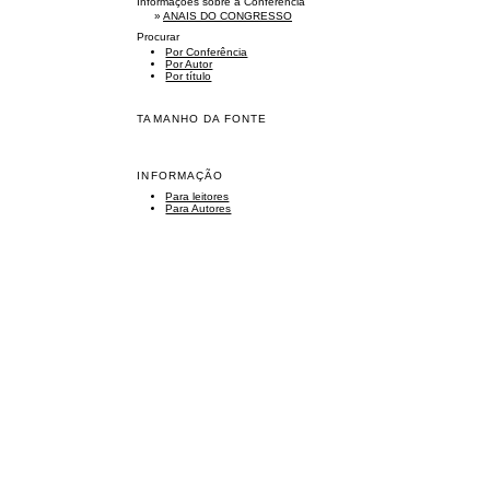
Informações sobre a Conferência
»
ANAIS DO CONGRESSO
Procurar
Por Conferência
Por Autor
Por título
TAMANHO DA FONTE
INFORMAÇÃO
Para leitores
Para Autores