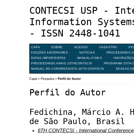
CONTECSI USP - Int
Information System
- ISSN 2448-1041
CAPA
SOBRE
ACESSO
CADASTRO
PE
EDIÇÕES ANTERIORES
NOTÍCIAS
PROCEEDINGS.A
DATAS.IMPORTANTES
MANUAL/VIDEO
INSCRIÇÕE
PROCEEDINGS.ANAIS.20THCONTECSI
PROGRAMA 20TH C
MANUAL.DO.CONGRESSISTA.20TH.CONTECSI
SESSAO.D
Capa
>
Pesquisa
>
Perfil do Autor
Perfil do Autor
Fedichina, Márcio A. 
de São Paulo, Brasil
6TH CONTECSI - International Conference