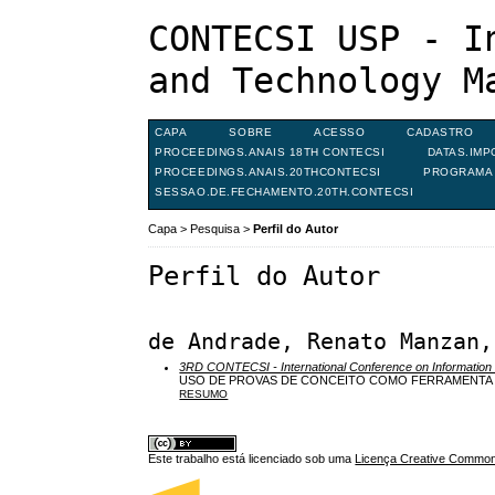
CONTECSI USP - I
and Technology M
CAPA
SOBRE
ACESSO
CADASTRO
PROCEEDINGS.ANAIS 18TH CONTECSI
DATAS.IMP
PROCEEDINGS.ANAIS.20THCONTECSI
PROGRAMA 
SESSAO.DE.FECHAMENTO.20TH.CONTECSI
Capa
>
Pesquisa
>
Perfil do Autor
Perfil do Autor
de Andrade, Renato Manzan,
3RD CONTECSI - International Conference on Informati
USO DE PROVAS DE CONCEITO COMO FERRAMENTA 
RESUMO
Este trabalho está licenciado sob uma
Licença Creative Commons