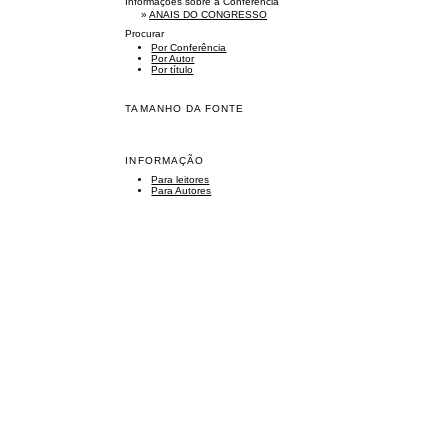
Informações sobre a Conferência
»
ANAIS DO CONGRESSO
Procurar
Por Conferência
Por Autor
Por título
TAMANHO DA FONTE
INFORMAÇÃO
Para leitores
Para Autores