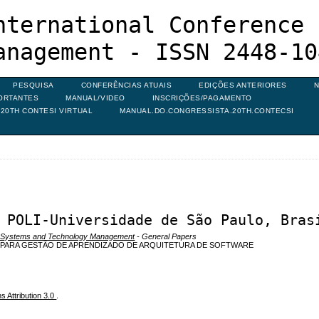
nternational Conference 
anagement - ISSN 2448-10
PESQUISA
CONFERÊNCIAS ATUAIS
EDIÇÕES ANTERIORES
N
ORTANTES
MANUAL/VIDEO
INSCRIÇÕES/PAGAMENTO
20TH CONTESI VIRTUAL
MANUAL.DO.CONGRESSISTA.20TH.CONTECSI
 POLI-Universidade de São Paulo, Bras
on Systems and Technology Management
- General Papers
PARA GESTÃO DE APRENDIZADO DE ARQUITETURA DE SOFTWARE
 Attribution 3.0
.