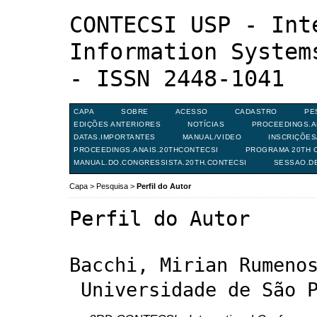
CONTECSI USP - Int
Information System
- ISSN 2448-1041
CAPA
SOBRE
ACESSO
CADASTRO
PE
EDIÇÕES ANTERIORES
NOTÍCIAS
PROCEEDINGS.A
DATAS.IMPORTANTES
MANUAL/VIDEO
INSCRIÇÕE
PROCEEDINGS.ANAIS.20THCONTECSI
PROGRAMA 20TH C
MANUAL.DO.CONGRESSISTA.20TH.CONTECSI
SESSAO.D
Capa
>
Pesquisa
>
Perfil do Autor
Perfil do Autor
Bacchi, Mirian Rumeno
 Universidade de São 