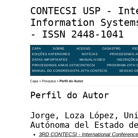
CONTECSI USP - Int
Information System
- ISSN 2448-1041
CAPA
SOBRE
ACESSO
CADASTRO
PE
EDIÇÕES ANTERIORES
NOTÍCIAS
PROCEEDINGS.A
DATAS.IMPORTANTES
MANUAL/VIDEO
INSCRIÇÕE
PROCEEDINGS.ANAIS.20THCONTECSI
PROGRAMA 20TH C
MANUAL.DO.CONGRESSISTA.20TH.CONTECSI
SESSAO.D
Capa
>
Pesquisa
>
Perfil do Autor
Perfil do Autor
Jorge, Loza López, Un
Autónoma del Estado d
3RD CONTECSI - International Conference