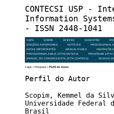
CONTECSI USP - Int
Information System
- ISSN 2448-1041
CAPA
SOBRE
ACESSO
CADASTRO
PE
EDIÇÕES ANTERIORES
NOTÍCIAS
PROCEEDINGS.A
DATAS.IMPORTANTES
MANUAL/VIDEO
INSCRIÇÕE
PROCEEDINGS.ANAIS.20THCONTECSI
PROGRAMA 20TH C
MANUAL.DO.CONGRESSISTA.20TH.CONTECSI
SESSAO.D
Capa
>
Pesquisa
>
Perfil do Autor
Perfil do Autor
Scopim, Kemmel da Sil
Universidade Federal 
Brasil