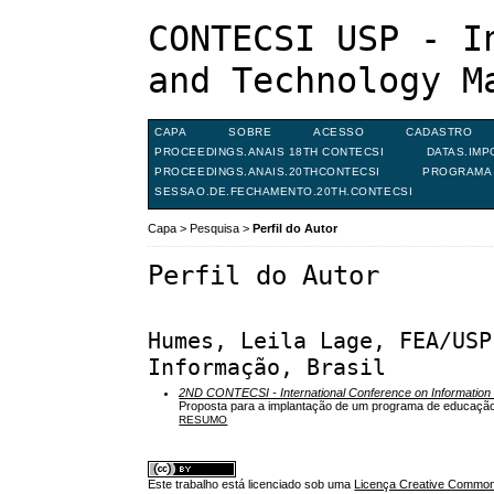
CONTECSI USP - I
and Technology M
CAPA
SOBRE
ACESSO
CADASTRO
PROCEEDINGS.ANAIS 18TH CONTECSI
DATAS.IMP
PROCEEDINGS.ANAIS.20THCONTECSI
PROGRAMA 
SESSAO.DE.FECHAMENTO.20TH.CONTECSI
Capa
>
Pesquisa
>
Perfil do Autor
Perfil do Autor
Humes, Leila Lage, FEA/USP
Informação, Brasil
2ND CONTECSI - International Conference on Informati
Proposta para a implantação de um programa de educação 
RESUMO
Este trabalho está licenciado sob uma
Licença Creative Commons