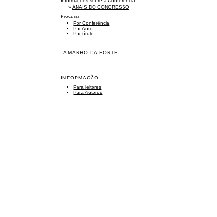
Informações sobre a Conferência
»
ANAIS DO CONGRESSO
Procurar
Por Conferência
Por Autor
Por título
TAMANHO DA FONTE
INFORMAÇÃO
Para leitores
Para Autores