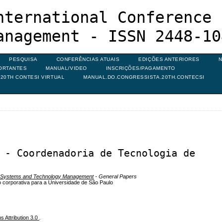
nternational Conference 
anagement - ISSN 2448-10
PESQUISA
CONFERÊNCIAS ATUAIS
EDIÇÕES ANTERIORES
N
ORTANTES
MANUAL/VIDEO
INSCRIÇÕES/PAGAMENTO
20TH CONTESI VIRTUAL
MANUAL.DO.CONGRESSISTA.20TH.CONTECSI
 - Coordenadoria de Tecnologia de
on Systems and Technology Management
- General Papers
corporativa para a Universidade de São Paulo
 Attribution 3.0
.