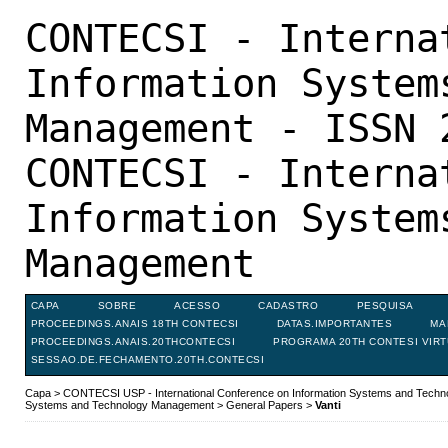
CONTECSI - Interna
Information System
Management - ISSN 
CONTECSI - Interna
Information System
Management
CAPA
SOBRE
ACESSO
CADASTRO
PESQUISA
PROCEEDINGS.ANAIS 18TH CONTECSI
DATAS.IMPORTANTES
MA
PROCEEDINGS.ANAIS.20THCONTECSI
PROGRAMA 20TH CONTESI VIR
SESSAO.DE.FECHAMENTO.20TH.CONTECSI
Capa
>
CONTECSI USP - International Conference on Information Systems and Tech
Systems and Technology Management
>
General Papers
>
Vanti