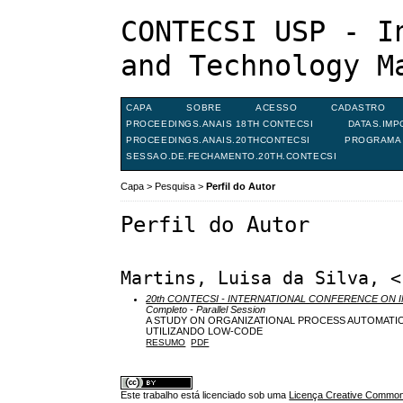
CONTECSI USP - I
and Technology M
CAPA
SOBRE
ACESSO
CADASTRO
PROCEEDINGS.ANAIS 18TH CONTECSI
DATAS.IMP
PROCEEDINGS.ANAIS.20THCONTECSI
PROGRAMA 
SESSAO.DE.FECHAMENTO.20TH.CONTECSI
Capa
>
Pesquisa
>
Perfil do Autor
Perfil do Autor
Martins, Luisa da Silva, <
20th CONTECSI - INTERNATIONAL CONFERENCE O
Completo - Parallel Session
A STUDY ON ORGANIZATIONAL PROCESS AUTOMATI
UTILIZANDO LOW-CODE
RESUMO
PDF
Este trabalho está licenciado sob uma
Licença Creative Commons