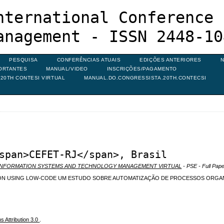
nternational Conference 
anagement - ISSN 2448-10
PESQUISA
CONFERÊNCIAS ATUAIS
EDIÇÕES ANTERIORES
N
ORTANTES
MANUAL/VIDEO
INSCRIÇÕES/PAGAMENTO
20TH CONTESI VIRTUAL
MANUAL.DO.CONGRESSISTA.20TH.CONTECSI
span>CEFET-RJ</span>, Brasil
N INFORMATION SYSTEMS AND TECHNOLOGY MANAGEMENT VIRTUAL
- PSE - Full Pape
ON USING LOW-CODE UM ESTUDO SOBRE AUTOMATIZAÇÃO DE PROCESSOS ORGAN
 Attribution 3.0
.