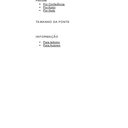
Procurar
Por Conferência
Por Autor
Por título
TAMANHO DA FONTE
INFORMAÇÃO
Para leitores
Para Autores