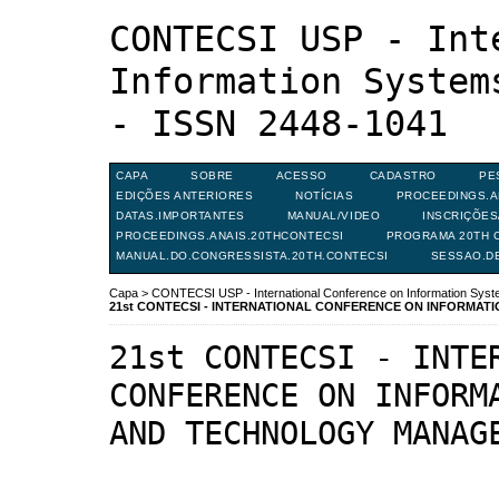
CONTECSI USP - Int
Information System
- ISSN 2448-1041
CAPA
SOBRE
ACESSO
CADASTRO
PE
EDIÇÕES ANTERIORES
NOTÍCIAS
PROCEEDINGS.A
DATAS.IMPORTANTES
MANUAL/VIDEO
INSCRIÇÕE
PROCEEDINGS.ANAIS.20THCONTECSI
PROGRAMA 20TH C
MANUAL.DO.CONGRESSISTA.20TH.CONTECSI
SESSAO.D
Capa
>
CONTECSI USP - International Conference on Information Sy
21st CONTECSI - INTERNATIONAL CONFERENCE ON INFORMA
21st CONTECSI - INTE
CONFERENCE ON INFORM
AND TECHNOLOGY MANAG