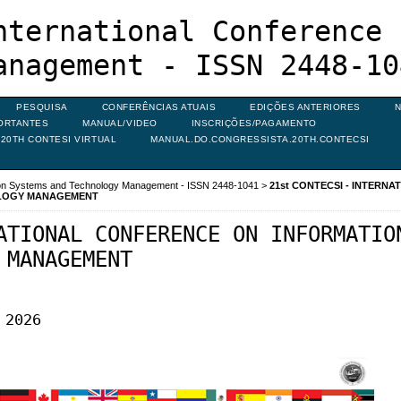
nternational Conference 
anagement - ISSN 2448-10
PESQUISA
CONFERÊNCIAS ATUAIS
EDIÇÕES ANTERIORES
N
ORTANTES
MANUAL/VIDEO
INSCRIÇÕES/PAGAMENTO
20TH CONTESI VIRTUAL
MANUAL.DO.CONGRESSISTA.20TH.CONTECSI
ion Systems and Technology Management - ISSN 2448-1041
>
21st CONTECSI - INTERNA
OLOGY MANAGEMENT
ATIONAL CONFERENCE ON INFORMATIO
 MANAGEMENT
 2026