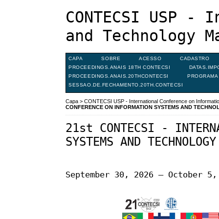
CONTECSI USP - I
and Technology M
CAPA
SOBRE
ACESSO
CADASTRO
PROCEEDINGS.ANAIS 18TH CONTECSI
DATAS.IMP
PROCEEDINGS.ANAIS.20THCONTECSI
PROGRAMA 
SESSAO.DE.FECHAMENTO.20TH.CONTECSI
Capa
>
CONTECSI USP - International Conference on Informat
CONFERENCE ON INFORMATION SYSTEMS AND TECHN
21st CONTECSI - INTERN
SYSTEMS AND TECHNOLOGY
September 30, 2026 – October 5,