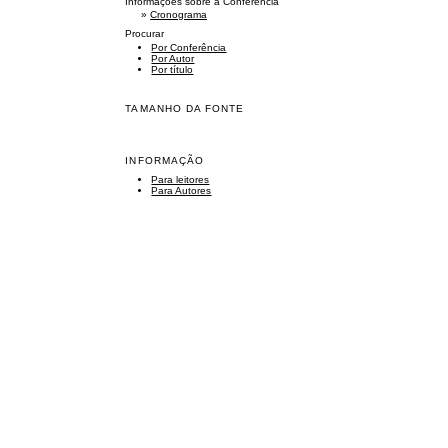
Informações sobre a Conferência
»
Cronograma
Procurar
Por Conferência
Por Autor
Por título
TAMANHO DA FONTE
INFORMAÇÃO
Para leitores
Para Autores