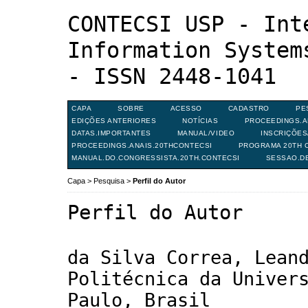
CONTECSI USP - Int
Information System
- ISSN 2448-1041
CAPA
SOBRE
ACESSO
CADASTRO
PE
EDIÇÕES ANTERIORES
NOTÍCIAS
PROCEEDINGS.A
DATAS.IMPORTANTES
MANUAL/VIDEO
INSCRIÇÕE
PROCEEDINGS.ANAIS.20THCONTECSI
PROGRAMA 20TH C
MANUAL.DO.CONGRESSISTA.20TH.CONTECSI
SESSAO.D
Capa
>
Pesquisa
>
Perfil do Autor
Perfil do Autor
da Silva Correa, Lean
Politécnica da Univer
Paulo, Brasil