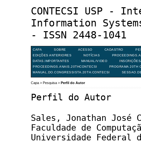
CONTECSI USP - Int
Information System
- ISSN 2448-1041
CAPA
SOBRE
ACESSO
CADASTRO
PE
EDIÇÕES ANTERIORES
NOTÍCIAS
PROCEEDINGS.A
DATAS.IMPORTANTES
MANUAL/VIDEO
INSCRIÇÕE
PROCEEDINGS.ANAIS.20THCONTECSI
PROGRAMA 20TH C
MANUAL.DO.CONGRESSISTA.20TH.CONTECSI
SESSAO.D
Capa
>
Pesquisa
>
Perfil do Autor
Perfil do Autor
Sales, Jonathan José 
Faculdade de Computaç
Universidade Federal 