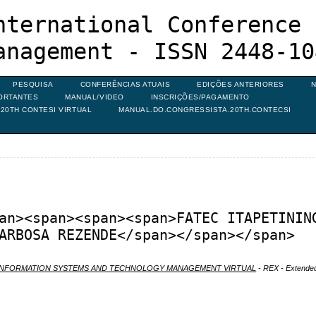
nternational Conference 
anagement - ISSN 2448-10
PESQUISA
CONFERÊNCIAS ATUAIS
EDIÇÕES ANTERIORES
N
ORTANTES
MANUAL/VIDEO
INSCRIÇÕES/PAGAMENTO
20TH CONTESI VIRTUAL
MANUAL.DO.CONGRESSISTA.20TH.CONTECSI
an><span><span><span>FATEC ITAPETININ
ARBOSA REZENDE</span></span></span>
N INFORMATION SYSTEMS AND TECHNOLOGY MANAGEMENT VIRTUAL
- REX - Extended