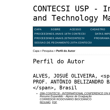
CONTECSI USP - I
and Technology M
CAPA
SOBRE
ACESSO
CADASTRO
PROCEEDINGS.ANAIS 18TH CONTECSI
DATAS.IMP
PROCEEDINGS.ANAIS.20THCONTECSI
PROGRAMA 
SESSAO.DE.FECHAMENTO.20TH.CONTECSI
Capa
>
Pesquisa
>
Perfil do Autor
Perfil do Autor
ALVES, JOSUÉ OLIVEIRA, <sp
PROF. ANTÔNIO BELIZANDRO B
</span>, Brasil
20th CONTECSI - INTERNATIONAL CONFERENCE O
Resumo Expandido - Alunos de Graduação
CORREDOR RODOVIÁRIO BIOCEÂNICO
RESUMO
PDF