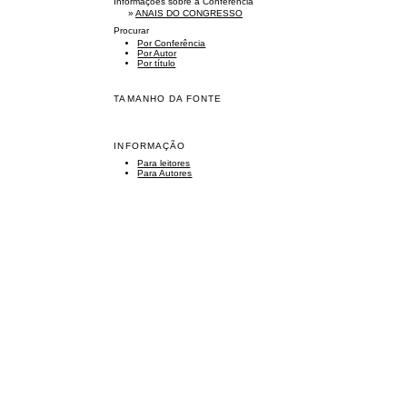
Informações sobre a Conferência
»
ANAIS DO CONGRESSO
Procurar
Por Conferência
Por Autor
Por título
TAMANHO DA FONTE
INFORMAÇÃO
Para leitores
Para Autores