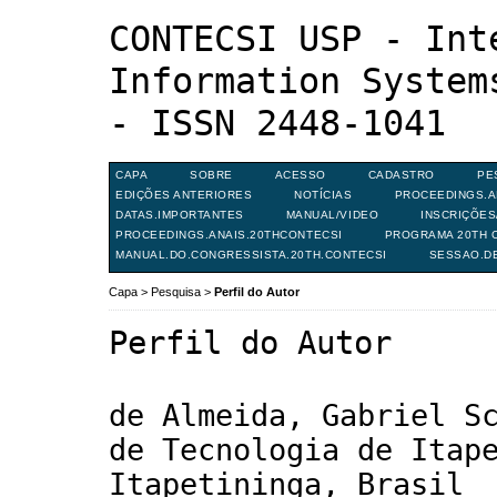
CONTECSI USP - Int
Information System
- ISSN 2448-1041
CAPA
SOBRE
ACESSO
CADASTRO
PE
EDIÇÕES ANTERIORES
NOTÍCIAS
PROCEEDINGS.A
DATAS.IMPORTANTES
MANUAL/VIDEO
INSCRIÇÕE
PROCEEDINGS.ANAIS.20THCONTECSI
PROGRAMA 20TH C
MANUAL.DO.CONGRESSISTA.20TH.CONTECSI
SESSAO.D
Capa
>
Pesquisa
>
Perfil do Autor
Perfil do Autor
de Almeida, Gabriel S
de Tecnologia de Itap
Itapetininga, Brasil