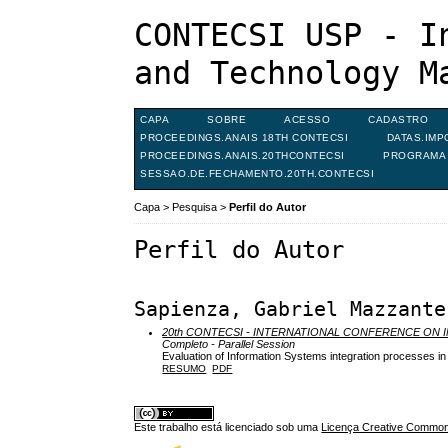
CONTECSI USP - I
and Technology M
CAPA
SOBRE
ACESSO
CADASTRO
PROCEEDINGS.ANAIS 18TH CONTECSI
DATAS.IMP
PROCEEDINGS.ANAIS.20THCONTECSI
PROGRAMA 
SESSAO.DE.FECHAMENTO.20TH.CONTECSI
Capa
>
Pesquisa
>
Perfil do Autor
Perfil do Autor
Sapienza, Gabriel Mazzante
20th CONTECSI - INTERNATIONAL CONFERENCE O
Completo - Parallel Session
Evaluation of Information Systems integration processes i
RESUMO
PDF
Este trabalho está licenciado sob uma
Licença Creative Commons