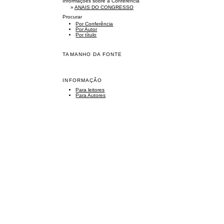
Informações sobre a Conferência
»
ANAIS DO CONGRESSO
Procurar
Por Conferência
Por Autor
Por título
TAMANHO DA FONTE
INFORMAÇÃO
Para leitores
Para Autores