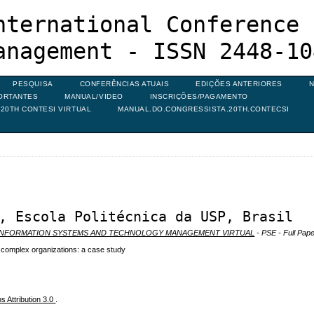
nternational Conference 
anagement - ISSN 2448-10
PESQUISA
CONFERÊNCIAS ATUAIS
EDIÇÕES ANTERIORES
N
ORTANTES
MANUAL/VIDEO
INSCRIÇÕES/PAGAMENTO
20TH CONTESI VIRTUAL
MANUAL.DO.CONGRESSISTA.20TH.CONTECSI
, Escola Politécnica da USP, Brasil
N INFORMATION SYSTEMS AND TECHNOLOGY MANAGEMENT VIRTUAL
- PSE - Full Pape
n complex organizations: a case study
 Attribution 3.0
.