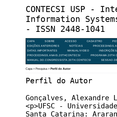
CONTECSI USP - Int
Information System
- ISSN 2448-1041
CAPA
SOBRE
ACESSO
CADASTRO
PE
EDIÇÕES ANTERIORES
NOTÍCIAS
PROCEEDINGS.A
DATAS.IMPORTANTES
MANUAL/VIDEO
INSCRIÇÕE
PROCEEDINGS.ANAIS.20THCONTECSI
PROGRAMA 20TH C
MANUAL.DO.CONGRESSISTA.20TH.CONTECSI
SESSAO.D
Capa
>
Pesquisa
>
Perfil do Autor
Perfil do Autor
Gonçalves, Alexandre 
<p>UFSC - Universidad
Santa Catarina: Arara