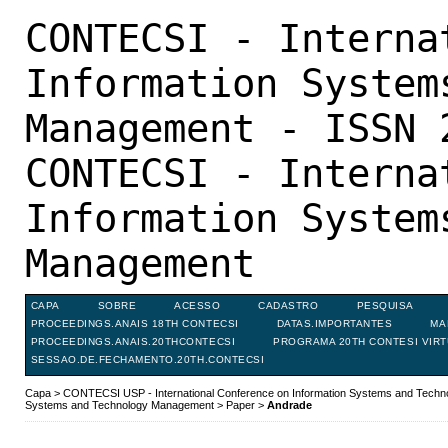
CONTECSI - Interna
Information System
Management - ISSN 
CONTECSI - Interna
Information System
Management
CAPA
SOBRE
ACESSO
CADASTRO
PESQUISA
PROCEEDINGS.ANAIS 18TH CONTECSI
DATAS.IMPORTANTES
MA
PROCEEDINGS.ANAIS.20THCONTECSI
PROGRAMA 20TH CONTESI VIR
SESSAO.DE.FECHAMENTO.20TH.CONTECSI
Capa
>
CONTECSI USP - International Conference on Information Systems and Tech
Systems and Technology Management
>
Paper
>
Andrade