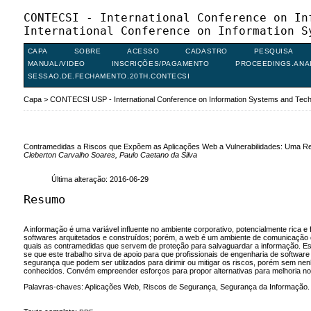
CONTECSI - International Conference on In
International Conference on Information S
CAPA
SOBRE
ACESSO
CADASTRO
PESQUISA
MANUAL/VIDEO
INSCRIÇÕES/PAGAMENTO
PROCEEDINGS.ANA
SESSAO.DE.FECHAMENTO.20TH.CONTECSI
Capa
>
CONTECSI USP - International Conference on Information Systems and Te
Contramedidas a Riscos que Expõem as Aplicações Web a Vulnerabilidades: Uma Rev
Cleberton Carvalho Soares, Paulo Caetano da Silva
Última alteração: 2016-06-29
Resumo
A informação é uma variável influente no ambiente corporativo, potencialmente rica 
softwares arquitetados e construídos; porém, a web é um ambiente de comunicação qu
quais as contramedidas que servem de proteção para salvaguardar a informação. Este
se que este trabalho sirva de apoio para que profissionais de engenharia de softwa
segurança que podem ser utilizados para dirimir ou mitigar os riscos, porém sem n
conhecidos. Convém empreender esforços para propor alternativas para melhoria no
Palavras-chaves: Aplicações Web, Riscos de Segurança, Segurança da Informação.