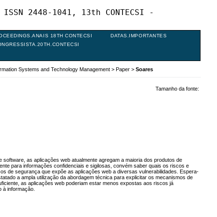
 ISSN 2448-1041, 13th CONTECSI -
OCEEDINGS.ANAIS 18TH CONTECSI
DATAS.IMPORTANTES
ONGRESSISTA.20TH.CONTECSI
formation Systems and Technology Management
>
Paper
>
Soares
Tamanho da fonte:
 de software, as aplicações web atualmente agregam a maioria dos produtos de
nte para informações confidenciais e sigilosas, convém saber quais os riscos e
scos de segurança que expõe as aplicações web a diversas vulnerabilidades. Espera-
tatado a ampla utilização da abordagem técnica para explicitar os mecanismos de
ficiente, as aplicações web poderiam estar menos expostas aos riscos já
 à informação.