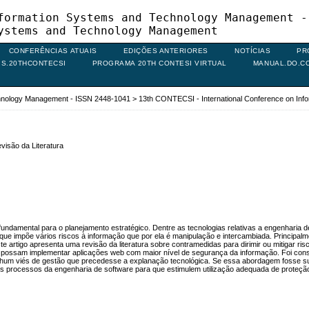
formation Systems and Technology Management -
ystems and Technology Management
CONFERÊNCIAS ATUAIS
EDIÇÕES ANTERIORES
NOTÍCIAS
PR
IS.20THCONTECSI
PROGRAMA 20TH CONTESI VIRTUAL
MANUAL.DO.C
chnology Management - ISSN 2448-1041
>
13th CONTECSI - International Conference on In
isão da Literatura
e fundamental para o planejamento estratégico. Dentre as tecnologias relativas a engenharia
e impõe vários riscos à informação que por ela é manipulação e intercambiada. Principalme
 artigo apresenta uma revisão da literatura sobre contramedidas para dirimir ou mitigar ri
re possam implementar aplicações web com maior nível de segurança da informação. Foi cons
enhum viés de gestão que precedesse a explanação tecnológica. Se essa abordagem fosse su
s processos da engenharia de software para que estimulem utilização adequada de proteção