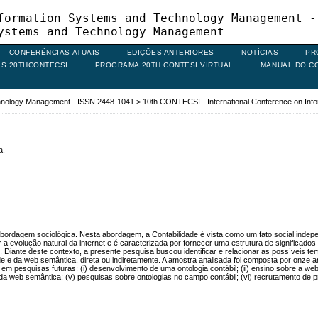
formation Systems and Technology Management -
ystems and Technology Management
CONFERÊNCIAS ATUAIS
EDIÇÕES ANTERIORES
NOTÍCIAS
PR
IS.20THCONTECSI
PROGRAMA 20TH CONTESI VIRTUAL
MANUAL.DO.C
chnology Management - ISSN 2448-1041
>
10th CONTECSI - International Conference on In
a.
ordagem sociológica. Nesta abordagem, a Contabilidade é vista como um fato social independ
 evolução natural da internet e é caracterizada por fornecer uma estrutura de significados 
. Diante deste contexto, a presente pesquisa buscou identificar e relacionar as possíveis 
de e da web semântica, direta ou indiretamente. A amostra analisada foi composta por onze ar
 em pesquisas futuras: (i) desenvolvimento de uma ontologia contábil; (ii) ensino sobre a w
a web semântica; (v) pesquisas sobre ontologias no campo contábil; (vi) recrutamento de pr