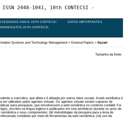
 ISSN 2448-1041, 10th CONTECSI -
OCEEDINGS.ANAIS 18TH CONTECSI
DATAS.IMPORTANTES
ONGRESSISTA.20TH.CONTECSI
formation Systems and Technology Management
>
General Papers
>
Suzart
Tamanho da fonte:
ente e coercitivo, que afeta e é afetada por outros fatos sociais. A web semântica é
a ser utilizados pelos agentes virtuais. Os agentes virtuais seriam capazes de
temáticas para pesquisas, que envolvessem a web semântica no contexto contábil. Foi
tigos, escritos na língua inglesa e publicados em seis periódicos durante os anos de
eb semântica e seus componentes; (iii) metodologias da pesquisa para a área de
ofissionais contábeis por meio de ferramentas da web semântica; (vii) uso da