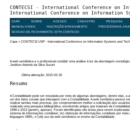
CONTECSI - International Conference on In
International Conference on Information S
CAPA
SOBRE
ACESSO
CADASTRO
PESQUISA
MANUAL/VIDEO
INSCRIÇÕES/PAGAMENTO
PROCEEDINGS.ANA
SESSAO.DE.FECHAMENTO.20TH.CONTECSI
Capa
>
CONTECSI USP - International Conference on Information Systems and Te
A web semântica e o profissional contábil: uma análise à luz da abordagem sociológic
Janilson Antonio da Silva Suzart
Última alteração: 2015-02-26
Resumo
A Contabilidade pode ser estudada por meio de algumas abordagens, dentre elas, a ab
um dos fatos sociais que interagem com a Contabilidade. A web semântica parece ser a
realizar tarefas mais precisas, por compreenderem melhor a solicitação dos usuários
realizada uma pesquisa bibliográfica, envolvendo artigos que trataram da Contabilida
1998 e 2013 (janeiro, apenas). Foram identificadas oito áreas para serem exploradas
sistema de informações contábeis; (iv) obtenção de informações contábeis por meio d
linguagem XBRL; e (viii) uso da web semântica no ensino da Contabilidade.