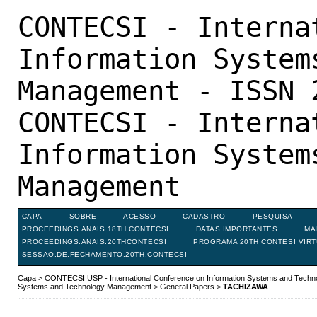
CONTECSI - Interna
Information System
Management - ISSN 
CONTECSI - Interna
Information System
Management
CAPA
SOBRE
ACESSO
CADASTRO
PESQUISA
PROCEEDINGS.ANAIS 18TH CONTECSI
DATAS.IMPORTANTES
MA
PROCEEDINGS.ANAIS.20THCONTECSI
PROGRAMA 20TH CONTESI VIR
SESSAO.DE.FECHAMENTO.20TH.CONTECSI
Capa
>
CONTECSI USP - International Conference on Information Systems and Tech
Systems and Technology Management
>
General Papers
>
TACHIZAWA